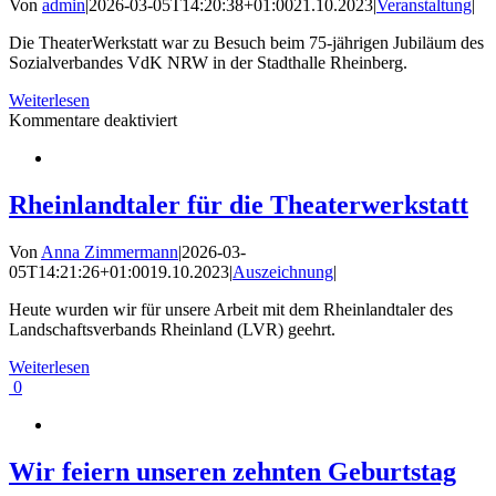
Von
admin
|
2026-03-05T14:20:38+01:00
21.10.2023
|
Veranstaltung
|
Die TheaterWerkstatt war zu Besuch beim 75-jährigen Jubiläum des
Sozialverbandes VdK NRW in der Stadthalle Rheinberg.
Weiterlesen
für
Kommentare deaktiviert
Große
Bühne
für
die
Rheinlandtaler für die Theaterwerkstatt
TheaterWerkstatt
Von
Anna Zimmermann
|
2026-03-
05T14:21:26+01:00
19.10.2023
|
Auszeichnung
|
Heute wurden wir für unsere Arbeit mit dem Rheinlandtaler des
Landschaftsverbands Rheinland (LVR) geehrt.
Weiterlesen
0
Wir feiern unseren zehnten Geburtstag