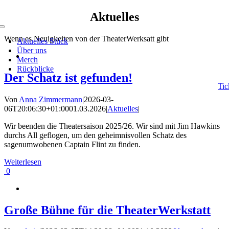
Zum
Aktuelles
Inhalt
Toggle
springen
Navigation
Wenn es Neuigkeiten von der TheaterWerksatt gibt
Aktuelles Stück
Über uns
Merch
Rückblicke
Der Schatz ist gefunden!
Tic
Von
Anna Zimmermann
|
2026-03-
06T20:06:30+01:00
01.03.2026
|
Aktuelles
|
Wir beenden die Theatersaison 2025/26. Wir sind mit Jim Hawkins
durchs All geflogen, um den geheimnisvollen Schatz des
sagenumwobenen Captain Flint zu finden.
Weiterlesen
0
Große Bühne für die TheaterWerkstatt