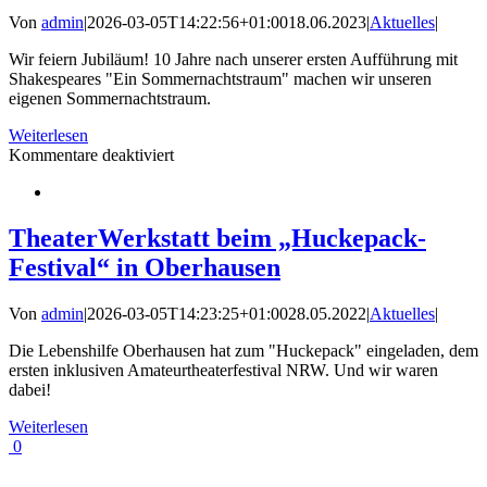
Von
admin
|
2026-03-05T14:22:56+01:00
18.06.2023
|
Aktuelles
|
Wir feiern Jubiläum! 10 Jahre nach unserer ersten Aufführung mit
Shakespeares "Ein Sommernachtstraum" machen wir unseren
eigenen Sommernachtstraum.
Weiterlesen
für
Kommentare deaktiviert
Wir
feiern
unseren
zehnten
TheaterWerkstatt beim „Huckepack-
Geburtstag
Festival“ in Oberhausen
Von
admin
|
2026-03-05T14:23:25+01:00
28.05.2022
|
Aktuelles
|
Die Lebenshilfe Oberhausen hat zum "Huckepack" eingeladen, dem
ersten inklusiven Amateurtheaterfestival NRW. Und wir waren
dabei!
Weiterlesen
0