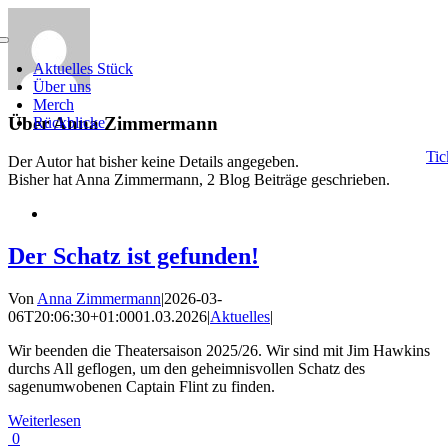
Zum
Inhalt
Toggle
springen
Navigation
Aktuelles Stück
Über uns
Merch
Über
Anna Zimmermann
Rückblicke
Tic
Der Autor hat bisher keine Details angegeben.
Bisher hat Anna Zimmermann, 2 Blog Beiträge geschrieben.
Der Schatz ist gefunden!
Von
Anna Zimmermann
|
2026-03-
06T20:06:30+01:00
01.03.2026
|
Aktuelles
|
Wir beenden die Theatersaison 2025/26. Wir sind mit Jim Hawkins
durchs All geflogen, um den geheimnisvollen Schatz des
sagenumwobenen Captain Flint zu finden.
Weiterlesen
0