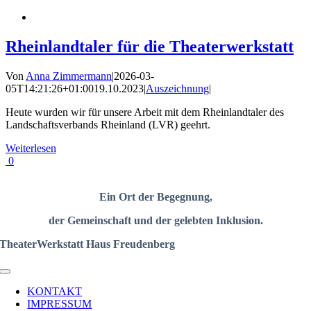
Rheinlandtaler für die Theaterwerkstatt
Von
Anna Zimmermann
|
2026-03-
05T14:21:26+01:00
19.10.2023
|
Auszeichnung
|
Heute wurden wir für unsere Arbeit mit dem Rheinlandtaler des
Landschaftsverbands Rheinland (LVR) geehrt.
Weiterlesen
0
Ein Ort der
Begegnung
,
der Gemeinschaft
und der gelebten Inklusion.
TheaterWerkstatt Haus Freudenberg
Toggle
Navigation
KONTAKT
IMPRESSUM