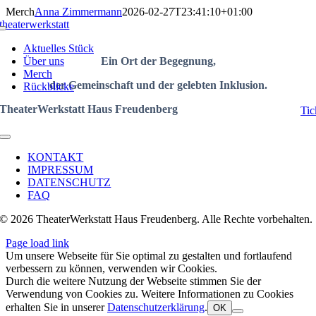
Zum
Merch
Anna Zimmermann
2026-02-27T23:41:10+01:00
Inhalt
theaterwerkstatt
Toggle
springen
Navigation
Aktuelles Stück
Über uns
Ein Ort der
Begegnung
,
Merch
der Gemeinschaft
und der gelebten Inklusion.
Rückblicke
TheaterWerkstatt Haus Freudenberg
Tic
Toggle
Navigation
KONTAKT
IMPRESSUM
DATENSCHUTZ
FAQ
© 2026 TheaterWerkstatt Haus Freudenberg. Alle Rechte vorbehalten.
Page load link
Um unsere Webseite für Sie optimal zu gestalten und fortlaufend
verbessern zu können, verwenden wir Cookies.
Durch die weitere Nutzung der Webseite stimmen Sie der
Verwendung von Cookies zu. Weitere Informationen zu Cookies
erhalten Sie in unserer
Datenschutzerklärung
.
OK