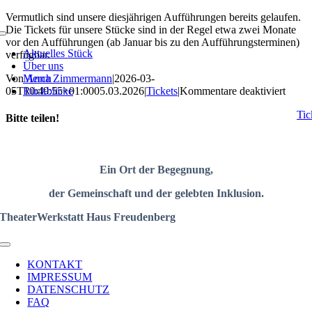
Zum
Vermutlich sind unsere diesjährigen Aufführungen bereits gelaufen.
Inhalt
Die Tickets für unsere Stücke sind in der Regel etwa zwei Monate
Toggle
springen
vor den Aufführungen (ab Januar bis zu den Aufführungsterminen)
Navigation
Aktuelles Stück
verfügbar.
Über uns
Von
Merch
Anna Zimmermann
|
2026-03-
für
05T10:49:55+01:00
Rückblicke
05.03.2026
|
Tickets
|
Kommentare deaktiviert
Waru
Tic
gibt
Bitte teilen!
es
keine
Facebook
X
LinkedIn
WhatsApp
Tumblr
Pinterest
E-
Ticket
Mail
Ein Ort der
Begegnung
,
der Gemeinschaft
und der gelebten Inklusion.
TheaterWerkstatt Haus Freudenberg
Toggle
Navigation
KONTAKT
IMPRESSUM
DATENSCHUTZ
FAQ